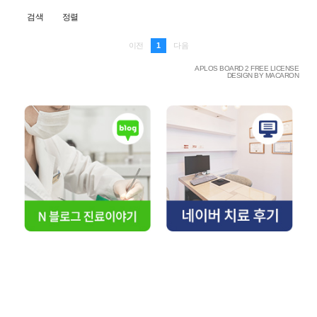
검색
정렬
1
이전
다음
APLOS BOARD 2 FREE LICENSE
DESIGN BY MACARON